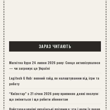
ЗАРАЗ ЧИТАЮТЬ
Магнітна буря 24 липня 2026 року: Сонце активізувалося
— чи загрожує це Україні
Logitech G Hub: повний гайд по налаштуванню під ігри та
роботу
“Київстар” з 21 січня 2026 року припиняє деякі послуги:
що зміниться і що робити абонентам
Найстародавніші українські прізвища: хто і коли їх почав