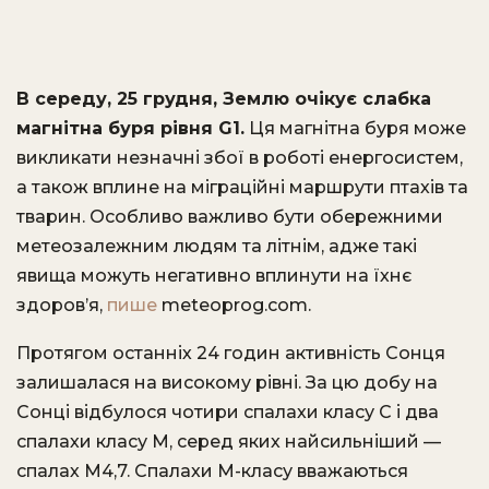
В середу, 25 грудня, Землю очікує слабка
магнітна буря рівня G1.
Ця магнітна буря може
викликати незначні збої в роботі енергосистем,
а також вплине на міграційні маршрути птахів та
тварин. Особливо важливо бути обережними
метеозалежним людям та літнім, адже такі
явища можуть негативно вплинути на їхнє
здоров’я,
пише
meteoprog.com.
Протягом останніх 24 годин активність Сонця
залишалася на високому рівні. За цю добу на
Сонці відбулося чотири спалахи класу С і два
спалахи класу М, серед яких найсильніший —
спалах М4,7. Спалахи M-класу вважаються