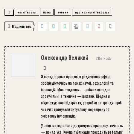
магнітні бурі
наука
новини
прогноз магнітних бурь
Поділитись
Олександр Великий
2155 Posts
Я понад 6 років працюю в редакційній сфері,
зосереджуючись на темах науки, технологій та
інновацій. Моє завдання — робити складне
зрозумілим, а технічне — цікавим. Щодня я
відстежую нові відкриття, розробки та тренди, щоб
читачі отримували актуальну, перевірену та
змістовну інформацію.
У своїх матеріалах я дотримуюся принципу: точність
— понад усе. Кожна публікація проходить ретельну