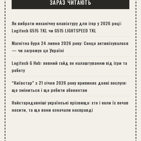
ЗАРАЗ ЧИТАЮТЬ
Як вибрати механічну клавіатуру для ігор у 2026 році:
Logitech G515 TKL чи G515 LIGHTSPEED TKL
Магнітна буря 24 липня 2026 року: Сонце активізувалося
— чи загрожує це Україні
Logitech G Hub: повний гайд по налаштуванню під ігри та
роботу
“Київстар” з 21 січня 2026 року припиняє деякі послуги:
що зміниться і що робити абонентам
Найстародавніші українські прізвища: хто і коли їх почав
носити, та що вони означали насправді