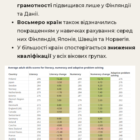
грамотності
підвищився лише у Фінляндії
та Данії.
Восьмеро країн
також відзначились
покращенням у навичках рахування: серед
них Фінляндія, Японія, Швеція та Норвегія.
У більшості країн спостерігається
зниження
кваліфікації
у всіх вікових групах.