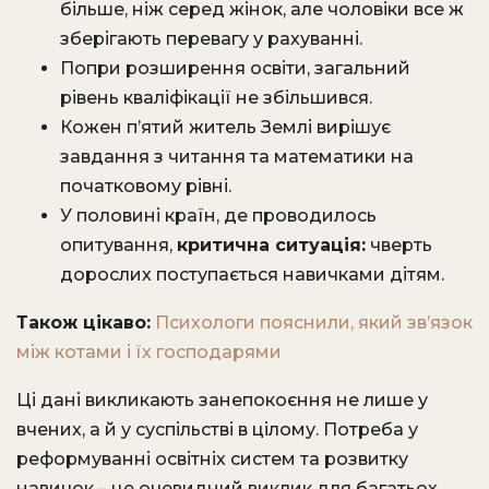
більше, ніж серед жінок, але чоловіки все ж
зберігають перевагу у рахуванні.
Попри розширення освіти, загальний
рівень кваліфікації не збільшився.
Кожен п’ятий житель Землі вирішує
завдання з читання та математики на
початковому рівні.
У половині країн, де проводилось
опитування,
критична ситуація:
чверть
дорослих поступається навичками дітям.
Також цікаво:
Психологи пояснили, який зв’язок
між котами і їх господарями
Ці дані викликають занепокоєння не лише у
вчених, а й у суспільстві в цілому. Потреба у
реформуванні освітніх систем та розвитку
навичок – це очевидний виклик для багатьох