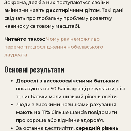
Зокрема, деякі з них поступаються своїми
вміннями навіть
десятирічним дітям
. Такі дані
свідчать про глобальну проблему розвитку
навичок у світовому масштабі.
Читайте також:
Чому рак неможливо
перемогти: дослідження нобелівського
лауреата
Основні результати
Дорослі з високоосвіченими батьками
показують на 50 балів кращі результати, ніж
ті, чиї батьки мали низький рівень освіти.
Люди з високими навичками рахування
мають на 11%
більше шансів повідомити
про хороше або відмінне здоров’я.
За останнє десятиліття,
середній рівень