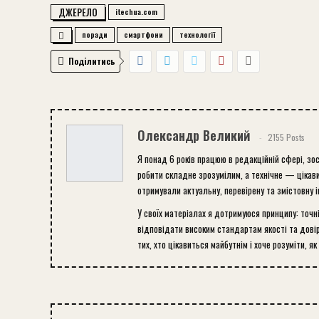
ДЖЕРЕЛО
itechua.com
поради
смартфони
технології
Поділитись
Олександр Великий
2155 Posts
Я понад 6 років працюю в редакційній сфері, зо
робити складне зрозумілим, а технічне — цікави
отримували актуальну, перевірену та змістовну 
У своїх матеріалах я дотримуюся принципу: точн
відповідати високим стандартам якості та довір
тих, хто цікавиться майбутнім і хоче розуміти, як