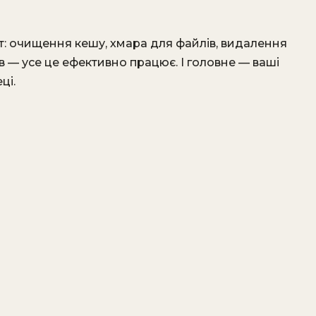
т: очищення кешу, хмара для файлів, видалення
в — усе це ефективно працює. І головне — ваші
ці.