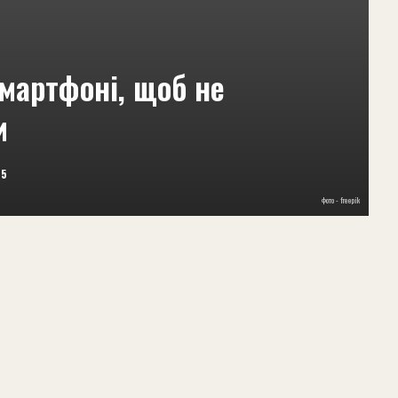
смартфоні, щоб не
и
25
фото - freepik