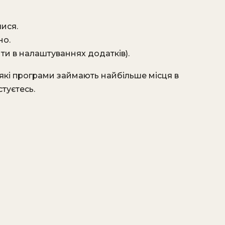
ися.
но.
ити в налаштуваннях додатків).
які програми займають найбільше місця в
туєтесь.