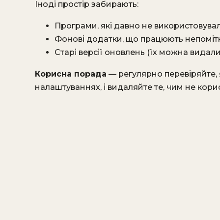
Іноді простір забирають:
Програми, які давно не використовувал
Фонові додатки, що працюють непоміт
Старі версії оновлень (їх можна видал
Корисна порада
— регулярно перевіряйте, 
налаштуваннях, і видаляйте те, чим не корис