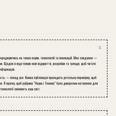
середжуючись на темах науки, технологій та інновацій. Моє завдання —
м. Щодня я відстежую нові відкриття, розробки та тренди, щоб читачі
інформацію.
ість — понад усе. Кожна публікація проходить ретельну перевірку, щоб
и. Я прагну, щоб рубрика “Наука і Техніка” була джерелом натхнення для
 технології змінюють наш світ.