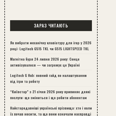
ЗАРАЗ ЧИТАЮТЬ
Як вибрати механічну клавіатуру для ігор у 2026
році: Logitech G515 TKL чи G515 LIGHTSPEED TKL
Магнітна буря 24 липня 2026 року: Сонце
активізувалося — чи загрожує це Україні
Logitech G Hub: повний гайд по налаштуванню
під ігри та роботу
“Київстар” з 21 січня 2026 року припиняє деякі
послуги: що зміниться і що робити абонентам
Найстародавніші українські прізвища: хто і коли
їх почав носити, та що вони означали насправді