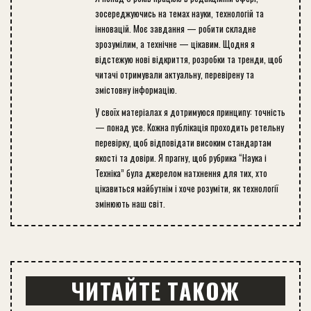
зосереджуючись на темах науки, технологій та
інновацій. Моє завдання — робити складне
зрозумілим, а технічне — цікавим. Щодня я
відстежую нові відкриття, розробки та тренди, щоб
читачі отримували актуальну, перевірену та
змістовну інформацію.
У своїх матеріалах я дотримуюся принципу: точність
— понад усе. Кожна публікація проходить ретельну
перевірку, щоб відповідати високим стандартам
якості та довіри. Я прагну, щоб рубрика “Наука і
Техніка” була джерелом натхнення для тих, хто
цікавиться майбутнім і хоче розуміти, як технології
змінюють наш світ.
ЧИТАЙТЕ ТАКОЖ