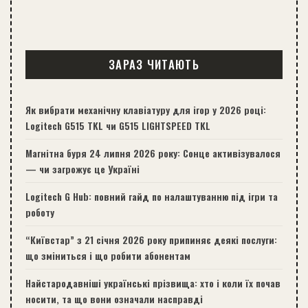
ЗАРАЗ ЧИТАЮТЬ
Як вибрати механічну клавіатуру для ігор у 2026 році:
Logitech G515 TKL чи G515 LIGHTSPEED TKL
Магнітна буря 24 липня 2026 року: Сонце активізувалося
— чи загрожує це Україні
Logitech G Hub: повний гайд по налаштуванню під ігри та
роботу
“Київстар” з 21 січня 2026 року припиняє деякі послуги:
що зміниться і що робити абонентам
Найстародавніші українські прізвища: хто і коли їх почав
носити, та що вони означали насправді