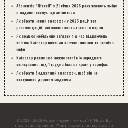
Абонентів “lifecell” з 21 січня 2026 року чекають зміни
в наданні послуг: що зміниться
Як обрати новий смартфон у 2025 році: топ
рекомендацій, які зекономлять гроші та нерви
Як працює мобільний зв’язок під час відключень
світла: Київстар пояснив ключові нюанси та розвіяв
міфи
Київстар розширює можливості міжнародного
спілкування: від 1 грудня більше країн у тарифах
Як обрати бюджетний смартфон, щоб він не
поступався дорогим моделям
© 2023—2026 Новини науки і техніки
YSTNews
. Всі
права застережено. При використанні матеріалів