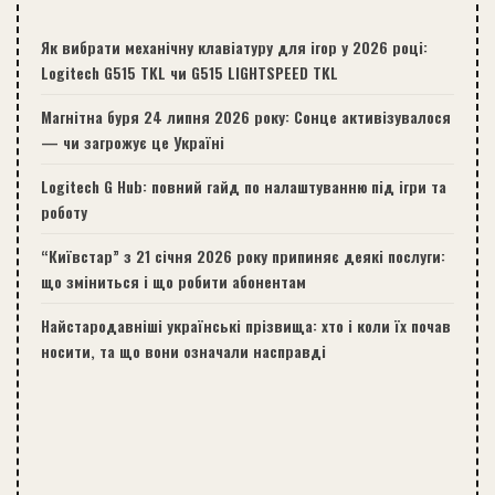
Як вибрати механічну клавіатуру для ігор у 2026 році:
Logitech G515 TKL чи G515 LIGHTSPEED TKL
Магнітна буря 24 липня 2026 року: Сонце активізувалося
— чи загрожує це Україні
Logitech G Hub: повний гайд по налаштуванню під ігри та
роботу
“Київстар” з 21 січня 2026 року припиняє деякі послуги:
що зміниться і що робити абонентам
Найстародавніші українські прізвища: хто і коли їх почав
носити, та що вони означали насправді