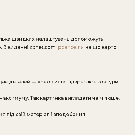
кілька швидких налаштувань допоможуть
. В виданні zdnet.com
розповіли
на що варто
додає деталей — воно лише підкреслює контури,
д максимуму. Так картинка виглядатиме м’якіше,
 під свій матеріал і вподобання.