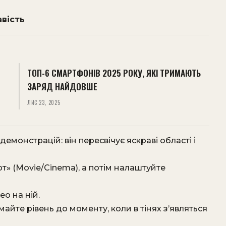
авість
ТОП-6 СМАРТФОНІВ 2025 РОКУ, ЯКІ ТРИМАЮТЬ
ЗАРЯД НАЙДОВШЕ
ЛИС 23, 2025
емонстрацій: він пересвічує яскраві області і
т» (Movie/Cinema), а потім налаштуйте
ео на ній.
майте рівень до моменту, коли в тінях з’являться