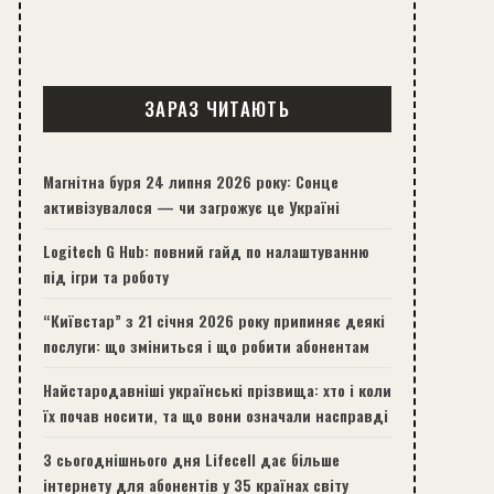
ЗАРАЗ ЧИТАЮТЬ
Магнітна буря 24 липня 2026 року: Сонце
активізувалося — чи загрожує це Україні
Logitech G Hub: повний гайд по налаштуванню
під ігри та роботу
“Київстар” з 21 січня 2026 року припиняє деякі
послуги: що зміниться і що робити абонентам
Найстародавніші українські прізвища: хто і коли
їх почав носити, та що вони означали насправді
З сьогоднішнього дня Lifecell дає більше
інтернету для абонентів у 35 країнах світу