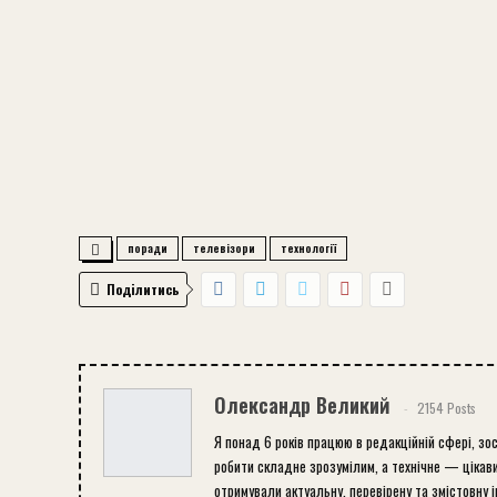
поради
телевізори
технології
Поділитись
Олександр Великий
2154 Posts
Я понад 6 років працюю в редакційній сфері, зо
робити складне зрозумілим, а технічне — цікави
отримували актуальну, перевірену та змістовну 