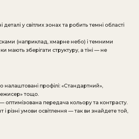
 деталі у світлих зонах та робить темні області
сками (наприклад, хмарне небо) і темними
ки мають зберігати структуру, а тіні — не
о налаштовані профілі: «Стандартний»,
орежисер» тощо.
о»— оптимізована передача кольору та контрасту.
т і різні умови освітлення — так ви знайдете той,