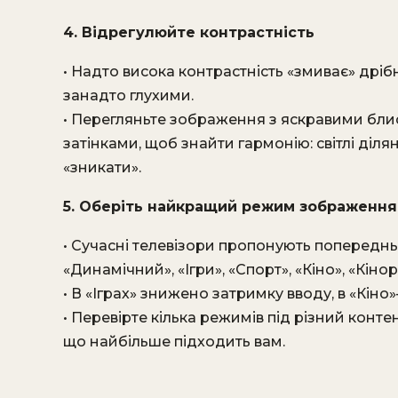
4. Відрегулюйте контрастність
• Надто висока контрастність «змиває» дрібні
занадто глухими.
• Перегляньте зображення з яскравими бли
затінками, щоб знайти гармонію: світлі ділян
«зникати».
5. Оберіть найкращий режим зображення
• Сучасні телевізори пропонують попереднь
«Динамічний», «Ігри», «Спорт», «Кіно», «Кін
• В «Іграх» знижено затримку вводу, в «Кін
• Перевірте кілька режимів під різний контен
що найбільше підходить вам.