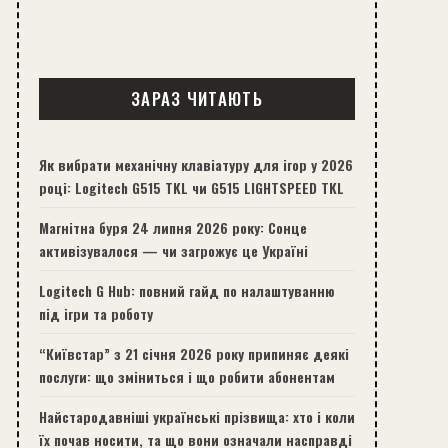
ЗАРАЗ ЧИТАЮТЬ
Як вибрати механічну клавіатуру для ігор у 2026
році: Logitech G515 TKL чи G515 LIGHTSPEED TKL
Магнітна буря 24 липня 2026 року: Сонце
активізувалося — чи загрожує це Україні
Logitech G Hub: повний гайд по налаштуванню
під ігри та роботу
“Київстар” з 21 січня 2026 року припиняє деякі
послуги: що зміниться і що робити абонентам
Найстародавніші українські прізвища: хто і коли
їх почав носити, та що вони означали насправді