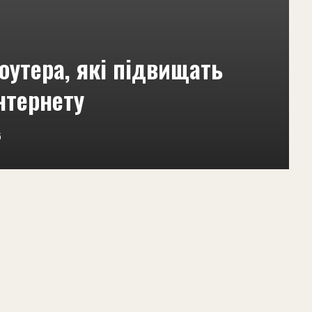
оутера, які підвищать
інтернету
5