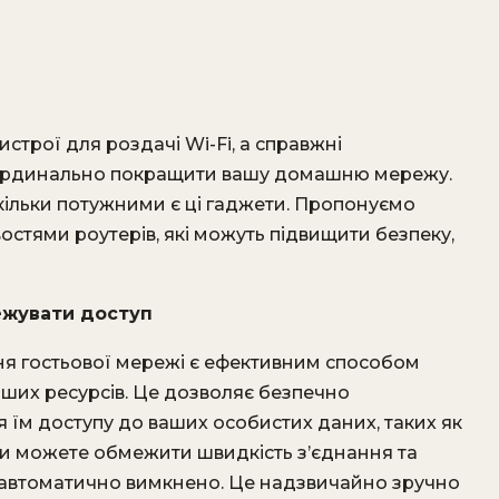
строї для роздачі Wi-Fi, а справжні
 кардинально покращити вашу домашню мережу.
скільки потужними є ці гаджети. Пропонуємо
стями роутерів, які можуть підвищити безпеку,
ежувати доступ
я гостьової мережі є ефективним способом
аших ресурсів. Це дозволяє безпечно
я їм доступу до ваших особистих даних, таких як
ви можете обмежити швидкість з’єднання та
е автоматично вимкнено. Це надзвичайно зручно