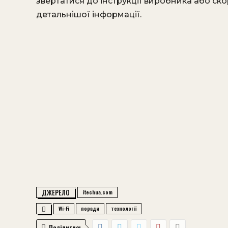
звертатися до інструкції виробника або с
детальнішої інформації.
ДЖЕРЕЛО
itechua.com
Wi-Fi
поради
технології
Поділитись