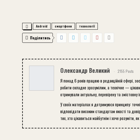
Android
смартфони
технології
Поділитись
Олександр Великий
2155 Posts
Я понад 6 років працюю в редакційній сфері, зо
робити складне зрозумілим, а технічне — цікави
отримували актуальну, перевірену та змістовну 
У своїх матеріалах я дотримуюся принципу: точн
відповідати високим стандартам якості та довір
тих, хто цікавиться майбутнім і хоче розуміти, як