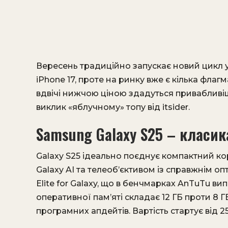
Вересень традиційно запускає новий цикл у
iPhone 17, проте на ринку вже є кілька флаг
вдвічі нижчою ціною здадуться приваблив
виклик «яблучному» топу від itsider.
Samsung Galaxy S25 – класик
Galaxy S25 ідеально поєднує компактний к
Galaxy AI та телеоб’єктивом із справжнім 
Elite for Galaxy, що в бенчмарках AnTuTu ви
оперативної пам’яті складає 12 ГБ проти 8 ГБ
програмних апдейтів. Вартість стартує від 25