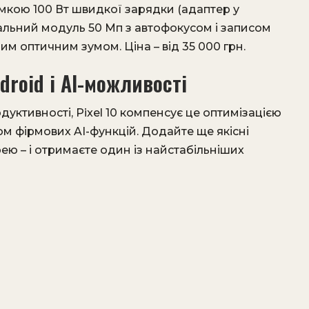
имкою 100 Вт швидкої зарядки (адаптер у
альний модуль 50 Мп з автофокусом і записом
ним оптичним зумом. Ціна – від 35 000 грн.
droid і AI-можливості
одуктивності, Pixel 10 компенсує це оптимізацією
 фірмових AI-функцій. Додайте ще якісні
ею – і отримаєте один із найстабільніших