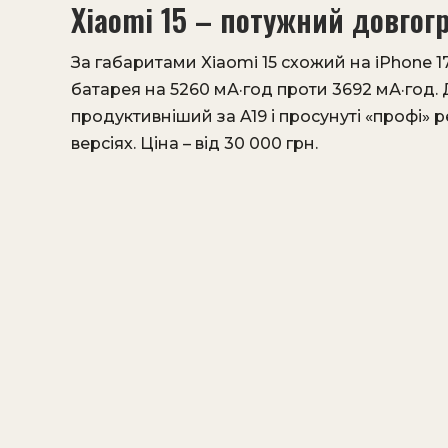
Xiaomi 15 – потужний довго
За габаритами Xiaomi 15 схожий на iPhone 1
батарея на 5260 мА·год проти 3692 мА·год
продуктивніший за A19 і просунуті «профі» р
версіях. Ціна – від 30 000 грн.