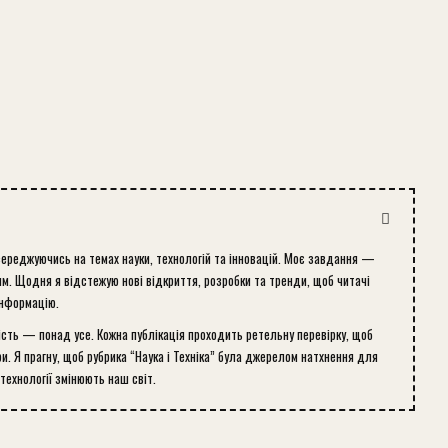
середжуючись на темах науки, технологій та інновацій. Моє завдання —
м. Щодня я відстежую нові відкриття, розробки та тренди, щоб читачі
інформацію.
ість — понад усе. Кожна публікація проходить ретельну перевірку, щоб
и. Я прагну, щоб рубрика “Наука і Техніка” була джерелом натхнення для
 технології змінюють наш світ.