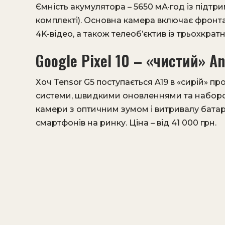
Ємність акумулятора – 5650 мА·год із підтр
комплекті). Основна камера включає фронт
4K-відео, а також телеоб’єктив із трьохкрат
Google Pixel 10 – «чистий» An
Хоч Tensor G5 поступається A19 в «сирій» пр
системи, швидкими оновленнями та набором
камери з оптичним зумом і витривалу батар
смартфонів на ринку. Ціна – від 41 000 грн.