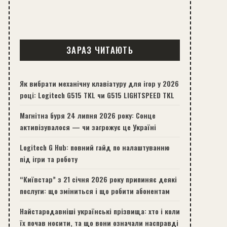
ЗАРАЗ ЧИТАЮТЬ
Як вибрати механічну клавіатуру для ігор у 2026
році: Logitech G515 TKL чи G515 LIGHTSPEED TKL
Магнітна буря 24 липня 2026 року: Сонце
активізувалося — чи загрожує це Україні
Logitech G Hub: повний гайд по налаштуванню
під ігри та роботу
“Київстар” з 21 січня 2026 року припиняє деякі
послуги: що зміниться і що робити абонентам
Найстародавніші українські прізвища: хто і коли
їх почав носити, та що вони означали насправді