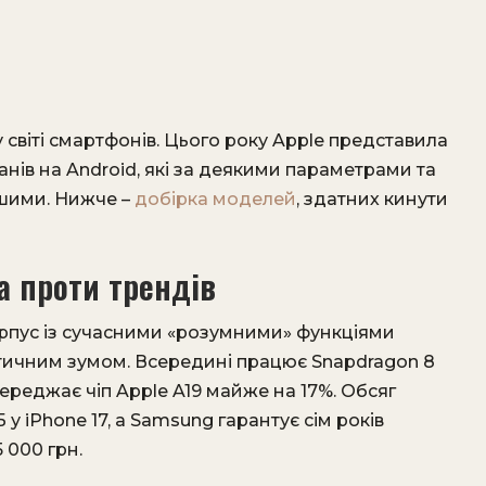
 світі смартфонів. Цього року Apple представила
манів на Android, які за деякими параметрами та
ішими. Нижче –
добірка моделей
, здатних кинути
а проти трендів
орпус із сучасними «розумними» функціями
оптичним зумом. Всередині працює Snapdragon 8
переджає чіп Apple A19 майже на 17%. Обсяг
 у iPhone 17, а Samsung гарантує сім років
 000 грн.