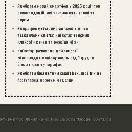
Як обрати новий смартфон у 2025 році: топ
рекомендацій, які зекономлять гроші та
нерви
Як працює мобільний зв’язок під час
відключень світла: Київстар пояснив
ключові нюанси та розвіяв міфи
Київстар розширює можливості
міжнародного спілкування: від 1 грудня
більше країн у тарифах
Як обрати бюджетний смартфон, щоб він не
поступався дорогим моделям
активне посилання на ysc.kiev.ua обов'язкове.
Контакти