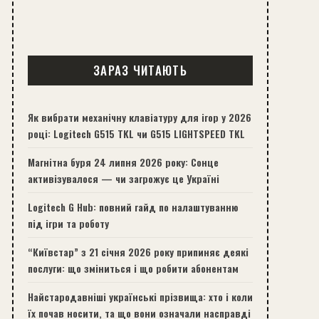
ЗАРАЗ ЧИТАЮТЬ
Як вибрати механічну клавіатуру для ігор у 2026
році: Logitech G515 TKL чи G515 LIGHTSPEED TKL
Магнітна буря 24 липня 2026 року: Сонце
активізувалося — чи загрожує це Україні
Logitech G Hub: повний гайд по налаштуванню
під ігри та роботу
“Київстар” з 21 січня 2026 року припиняє деякі
послуги: що зміниться і що робити абонентам
Найстародавніші українські прізвища: хто і коли
їх почав носити, та що вони означали насправді