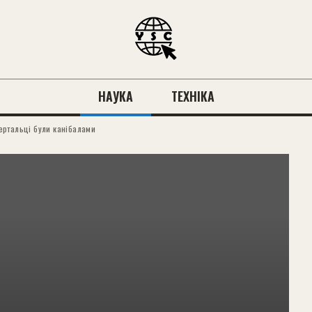
НАУКА
ТЕХНІКА
ертальці були канібалами