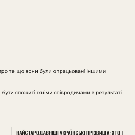
ь про те, що вони були опрацьовані іншими
 бути спожиті їхніми співродичами в результаті
НАЙСТАРОДАВНІШІ УКРАЇНСЬКІ ПРІЗВИЩА: ХТО І