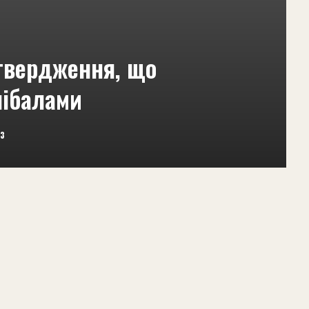
дтвердження, що
нібалами
23