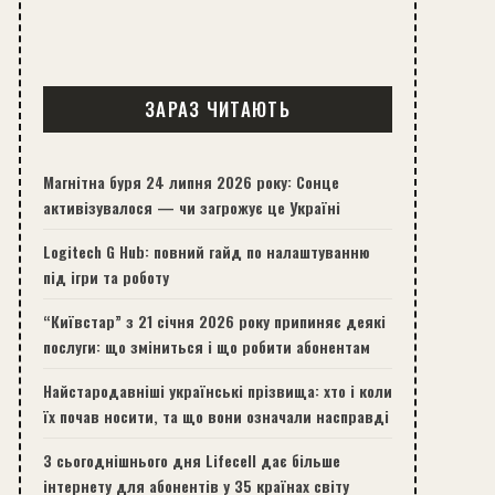
ЗАРАЗ ЧИТАЮТЬ
Магнітна буря 24 липня 2026 року: Сонце
активізувалося — чи загрожує це Україні
Logitech G Hub: повний гайд по налаштуванню
під ігри та роботу
“Київстар” з 21 січня 2026 року припиняє деякі
послуги: що зміниться і що робити абонентам
Найстародавніші українські прізвища: хто і коли
їх почав носити, та що вони означали насправді
З сьогоднішнього дня Lifecell дає більше
інтернету для абонентів у 35 країнах світу