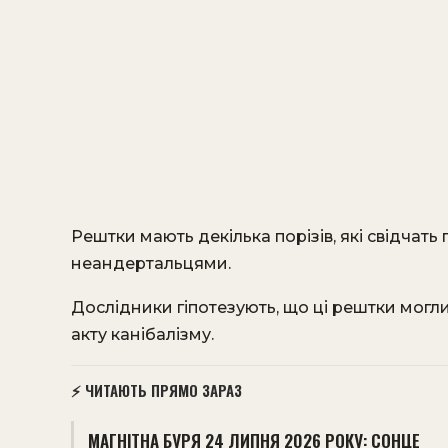
Рештки мають декілька порізів, які свідчат
неандертальцями.
Дослідники гіпотезують, що ці рештки могли
акту канібалізму.
⚡ ЧИТАЮТЬ ПРЯМО ЗАРАЗ
МАГНІТНА БУРЯ 24 ЛИПНЯ 2026 РОКУ: СОНЦЕ