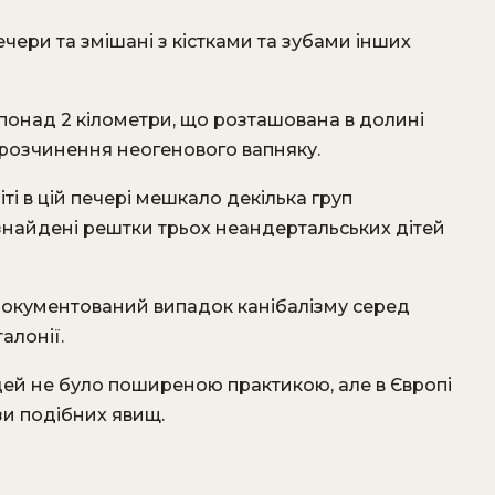
чери та змішані з кістками та зубами інших
онад 2 кілометри, що розташована в долині
 розчинення неогенового вапняку.
ті в цій печері мешкало декілька груп
знайдені рештки трьох неандертальських дітей
документований випадок канібалізму серед
алонії.
ей не було поширеною практикою, але в Європі
зи подібних явищ.