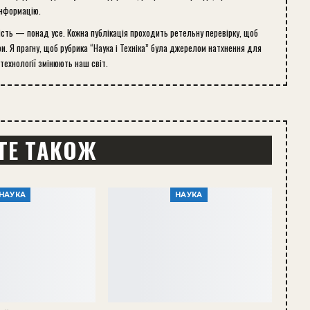
інформацію.
ість — понад усе. Кожна публікація проходить ретельну перевірку, щоб
и. Я прагну, щоб рубрика “Наука і Техніка” була джерелом натхнення для
 технології змінюють наш світ.
ТЕ ТАКОЖ
НАУКА
НАУКА