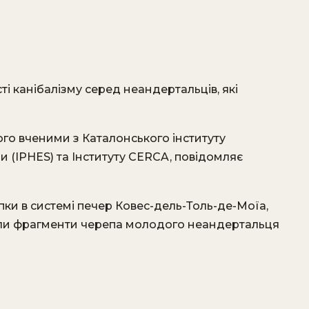
ті канібалізму серед неандертальців, які
го вченими з Каталонського інституту
и (IPHES) та Інституту CERCA, повідомляє
ки в системі печер Ковес-дель-Толь-де-Моїа,
шли фрагменти черепа молодого неандертальця