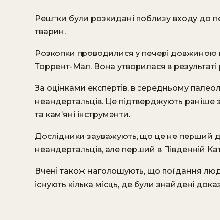
Рештки були розкидані поблизу входу до пе
тварин.
Розкопки проводилися у печері довжиною п
Торрент-Мал. Вона утворилася в результаті
За оцінками експертів, в середньому палеолі
неандертальців. Це підтверджують раніше 
та кам’яні інструменти.
Дослідники зауважують, що це не перший 
неандертальців, але перший в Південній Кат
Вчені також наголошують, що поїдання люд
існують кілька місць, де були знайдені дока