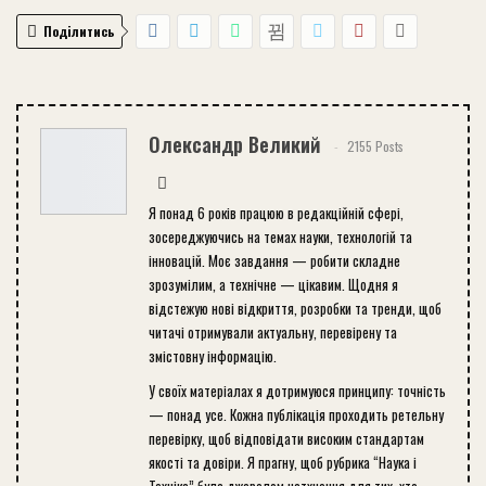
Поділитись
Олександр Великий
2155 Posts
Я понад 6 років працюю в редакційній сфері,
зосереджуючись на темах науки, технологій та
інновацій. Моє завдання — робити складне
зрозумілим, а технічне — цікавим. Щодня я
відстежую нові відкриття, розробки та тренди, щоб
читачі отримували актуальну, перевірену та
змістовну інформацію.
У своїх матеріалах я дотримуюся принципу: точність
— понад усе. Кожна публікація проходить ретельну
перевірку, щоб відповідати високим стандартам
якості та довіри. Я прагну, щоб рубрика “Наука і
Техніка” була джерелом натхнення для тих, хто