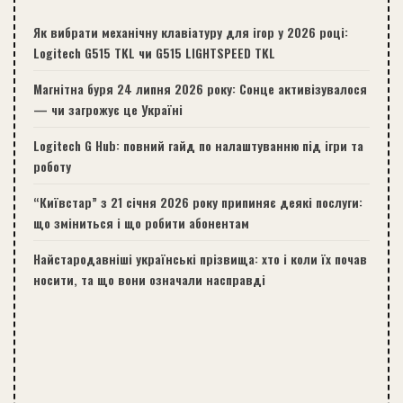
Як вибрати механічну клавіатуру для ігор у 2026 році:
Logitech G515 TKL чи G515 LIGHTSPEED TKL
Магнітна буря 24 липня 2026 року: Сонце активізувалося
— чи загрожує це Україні
Logitech G Hub: повний гайд по налаштуванню під ігри та
роботу
“Київстар” з 21 січня 2026 року припиняє деякі послуги:
що зміниться і що робити абонентам
Найстародавніші українські прізвища: хто і коли їх почав
носити, та що вони означали насправді