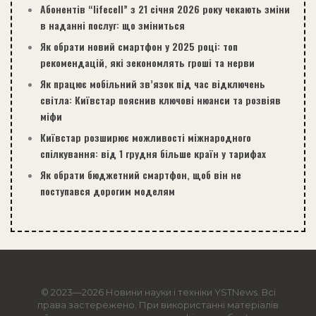
Абонентів “lifecell” з 21 січня 2026 року чекають зміни
в наданні послуг: що зміниться
Як обрати новий смартфон у 2025 році: топ
рекомендацій, які зекономлять гроші та нерви
Як працює мобільний зв’язок під час відключень
світла: Київстар пояснив ключові нюанси та розвіяв
міфи
Київстар розширює можливості міжнародного
спілкування: від 1 грудня більше країн у тарифах
Як обрати бюджетний смартфон, щоб він не
поступався дорогим моделям
© 2023—2026 Новини науки і техніки
YSTNews
. Всі
права застережено. При використанні матеріалів