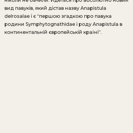
ніколи не бачили. Йдеться про абсолютно новий
вид павуків, який дістав назву Anapistula
delrosalae і є “першою згадкою про павука
родини Symphytognathidae і роду Anapistula в
континентальній європейській країні”.