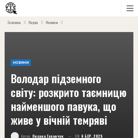
Головна
Наука
Новини
НОВИНИ
Володар підземного
світу: розкрито таємницю
найменшого павука, що
живе у вічній темряві
Автор
Оксана Гапончук
ON
6 БЕР, 2025