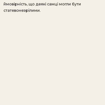
ймовірність, що деякі самці могли бути
статевонезрілими.