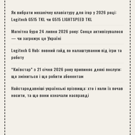
Як вибрати механічну клавіатуру для ігор у 2026 році:
Logitech G515 TKL чи G515 LIGHTSPEED TKL
Магнітна буря 24 липня 2026 року: Сонце активізувалося
— чи загрожує це Україні
Logitech G Hub: повний гайд по налаштуванню під ігри та
роботу
“Київстар” з 21 січня 2026 року припиняє деякі послуги:
що зміниться і що робити абонентам
Найстародавніші українські прізвища: хто і коли їх почав
носити, та що вони означали насправді