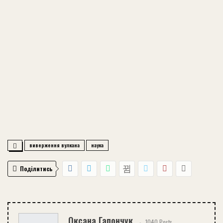
виверження вулкана
наука
Поділитись
Оксана Гапончук
1040 Posts