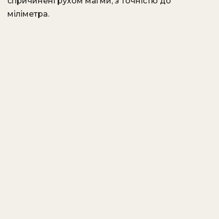
спричинені рухом магми, з точністю до
міліметра.