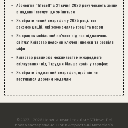
Абонентів “lifecell” з 21 січня 2026 року чекають зміни
в наданні послуг: що зміниться
Як обрати новий смартфон у 2025 році: топ
рекомендацій, які зекономлять гроші та нерви
Як працює мобільний зв’язок під час відключень
світла: Київстар пояснив ключові нюанси та розвіяв
міфи
Київстар розширює можливості міжнародного
спілкування: від 1 грудня більше країн у тарифах
Як обрати бюджетний смартфон, щоб він не
поступався дорогим моделям
© 2023—2026 Новини науки і техніки
YSTNews
. Всі
права застережено. При використанні матеріалів