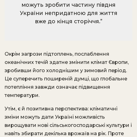
можуть зробити частину півдня
України непридатною для життя
вже до кінця сторіччя.”
Окрім загрози підтоплень, послаблення
океанічних течій здатне змінити клімат Європи,
зробивши його холоднішим у зимовий період.
Це суперечить поширеній думці, що глобальне
потепління завжди означає підвищення
температури.
Утім, є й позитивна перспектива: кліматичні
зміни можуть дати Україні можливість
вирощувати нові сільськогосподарські культури і
навіть збирати декілька врожаїв на рік. Проте