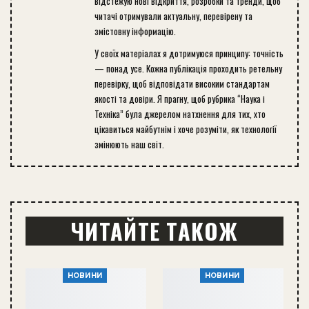
відстежую нові відкриття, розробки та тренди, щоб
читачі отримували актуальну, перевірену та
змістовну інформацію.
У своїх матеріалах я дотримуюся принципу: точність
— понад усе. Кожна публікація проходить ретельну
перевірку, щоб відповідати високим стандартам
якості та довіри. Я прагну, щоб рубрика “Наука і
Техніка” була джерелом натхнення для тих, хто
цікавиться майбутнім і хоче розуміти, як технології
змінюють наш світ.
ЧИТАЙТЕ ТАКОЖ
НОВИНИ
НОВИНИ