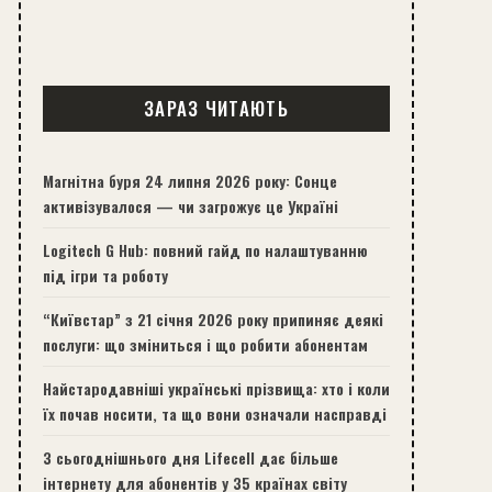
ЗАРАЗ ЧИТАЮТЬ
Магнітна буря 24 липня 2026 року: Сонце
активізувалося — чи загрожує це Україні
Logitech G Hub: повний гайд по налаштуванню
під ігри та роботу
“Київстар” з 21 січня 2026 року припиняє деякі
послуги: що зміниться і що робити абонентам
Найстародавніші українські прізвища: хто і коли
їх почав носити, та що вони означали насправді
З сьогоднішнього дня Lifecell дає більше
інтернету для абонентів у 35 країнах світу