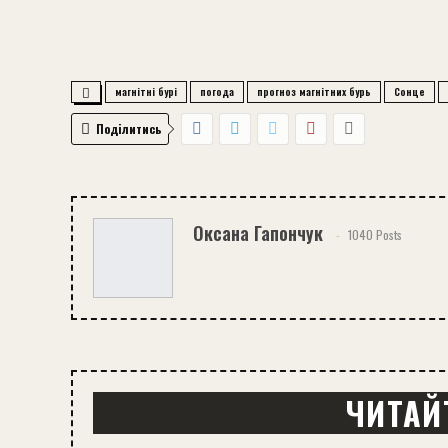
магнітні бурі
погода
прогноз магнітних бурь
Сонце
Поділитись
Оксана Гапончук
1040 Posts
ЧИТАЙ