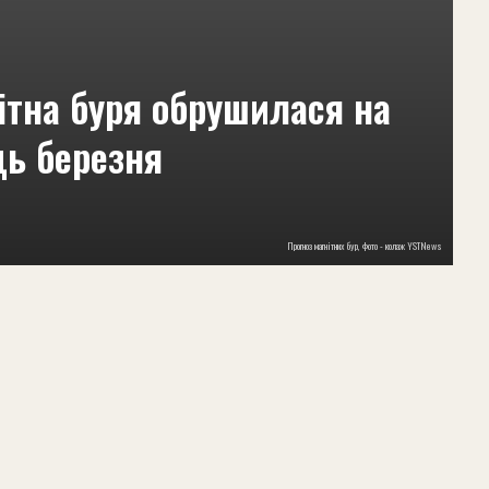
ітна буря обрушилася на
ць березня
Прогноз магнітних бур, фото - колаж YSТNews