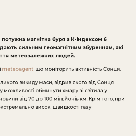
 потужна магнітна буря з К-індексом 6
відають сильним геомагнітним збуренням, які
уття метеозалежних людей.
і
meteoagent
, що моніторить активність Сонця.
ликого викиду маси, відрив якого від Сонця
у можливості обминути хмару зі світила у
новили від 70 до 100 мільйонів км. Крім того, при
кстремально високі швидкості газу.