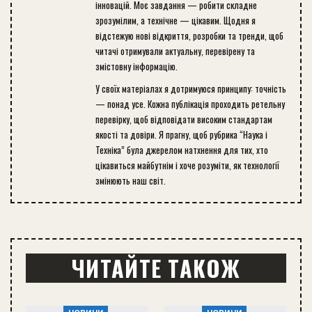
інновацій. Моє завдання — робити складне
зрозумілим, а технічне — цікавим. Щодня я
відстежую нові відкриття, розробки та тренди, щоб
читачі отримували актуальну, перевірену та
змістовну інформацію.
У своїх матеріалах я дотримуюся принципу: точність
— понад усе. Кожна публікація проходить ретельну
перевірку, щоб відповідати високим стандартам
якості та довіри. Я прагну, щоб рубрика “Наука і
Техніка” була джерелом натхнення для тих, хто
цікавиться майбутнім і хоче розуміти, як технології
змінюють наш світ.
ЧИТАЙТЕ ТАКОЖ