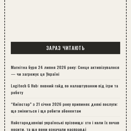
ЗАРАЗ ЧИТАЮТЬ
Магнітна буря 24 липня 2026 року: Сонце активізувалося
— чи загрожує це Україні
Logitech G Hub: повний гайд по налаштуванню під ігри та
роботу
“Київстар” з 21 січня 2026 року припиняє деякі послуги:
що зміниться і що робити абонентам
Найстародавніші українські прізвища: хто і коли їх почав
носити, та що вони означали насправді