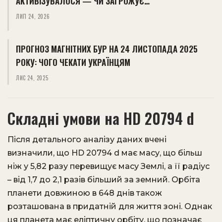
АКТИВІЗУВАЛОСЯ — ЧИ ЗАГРОЖУЄ…
ЛИП 24, 2026
ПРОГНОЗ МАГНІТНИХ БУР НА 24 ЛИСТОПАДА 2025
РОКУ: ЧОГО ЧЕКАТИ УКРАЇНЦЯМ
ЛИС 24, 2025
Складні умови на HD 20794 d
Після детального аналізу даних вчені
визначили, що HD 20794 d має масу, що більш
ніж у 5,82 разу перевищує масу Землі, а її радіус
– від 1,7 до 2,1 разів більший за земний. Орбіта
планети довжиною в 648 днів також
розташована в придатній для життя зоні. Однак
ця планета має еліптичну орбіту, що позначає