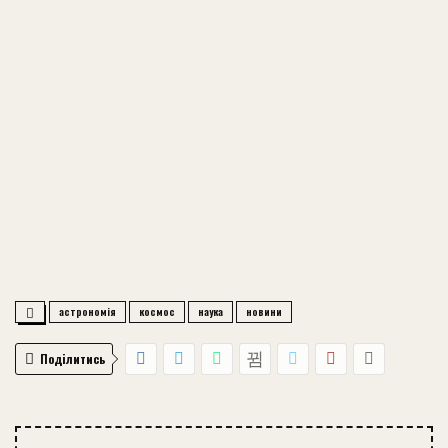
астрономія
космос
наука
новини
Поділитись