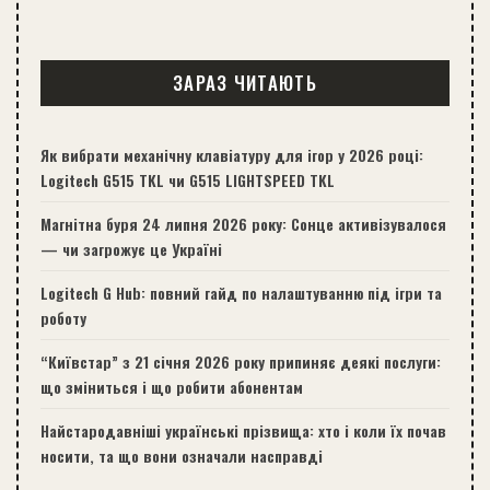
ЗАРАЗ ЧИТАЮТЬ
Як вибрати механічну клавіатуру для ігор у 2026 році:
Logitech G515 TKL чи G515 LIGHTSPEED TKL
Магнітна буря 24 липня 2026 року: Сонце активізувалося
— чи загрожує це Україні
Logitech G Hub: повний гайд по налаштуванню під ігри та
роботу
“Київстар” з 21 січня 2026 року припиняє деякі послуги:
що зміниться і що робити абонентам
Найстародавніші українські прізвища: хто і коли їх почав
носити, та що вони означали насправді