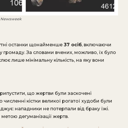
: Newsweek
сутні останки щонайменше
37 осіб
, включаючи
ьну громаду. За словами вчених, можливо, їх було
слює лише мінімальну кількість, на яку вони
 припустити, що жертви були заскочені
 численні кістки великої рогатої худоби були
джує: нападники не потерпали від браку їжі.
ти метою дегуманізації жертв.