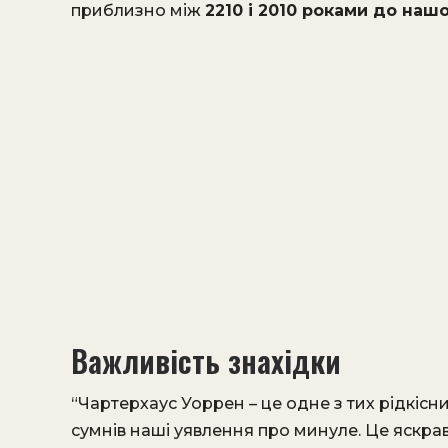
приблизно між
2210 і 2010 роками до наш
Важливість знахідки
“Чартерхаус Уоррен – це одне з тих рідкісни
сумнів наші уявлення про минуле. Це яскрав