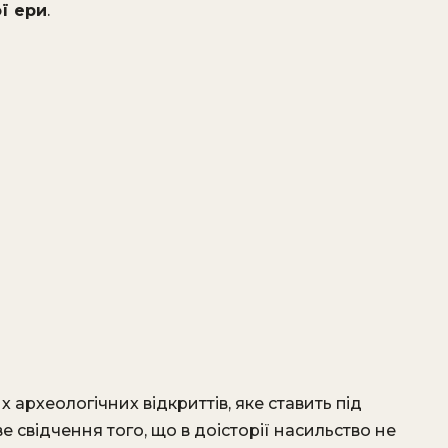
ої ери
.
х археологічних відкриттів, яке ставить під
е свідчення того, що в доісторії насильство не