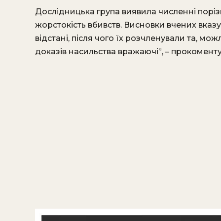
Дослідницька група виявила численні поріз
жорстокість вбивств. Висновки вчених вказу
відстані, після чого їх розчленували та, можл
доказів насильства вражаючі”, – прокоменту