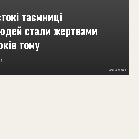
токі таємниці
 людей стали жертвами
оків тому
24
Фото: Newsweek