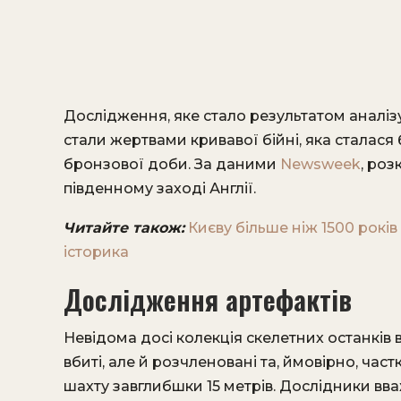
Дослідження, яке стало результатом аналі
стали жертвами кривавої бійні, яка сталася
бронзової доби. За даними
Newsweek
, ро
південному заході Англії.
Читайте також:
Києву більше ніж 1500 років 
історика
Дослідження артефактів
Невідома досі колекція скелетних останків
вбиті, але й розчленовані та, ймовірно, част
шахту завглибшки 15 метрів. Дослідники вваж