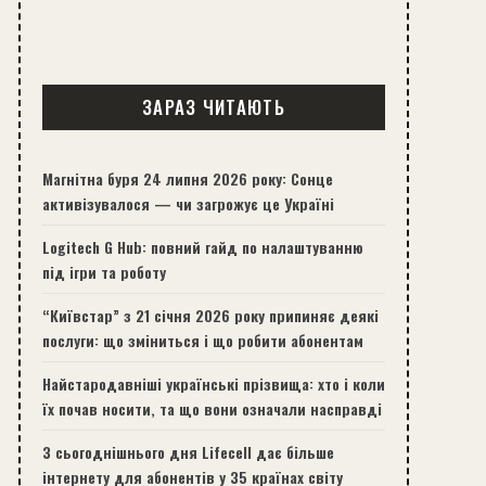
ЗАРАЗ ЧИТАЮТЬ
Магнітна буря 24 липня 2026 року: Сонце
активізувалося — чи загрожує це Україні
Logitech G Hub: повний гайд по налаштуванню
під ігри та роботу
“Київстар” з 21 січня 2026 року припиняє деякі
послуги: що зміниться і що робити абонентам
Найстародавніші українські прізвища: хто і коли
їх почав носити, та що вони означали насправді
З сьогоднішнього дня Lifecell дає більше
інтернету для абонентів у 35 країнах світу