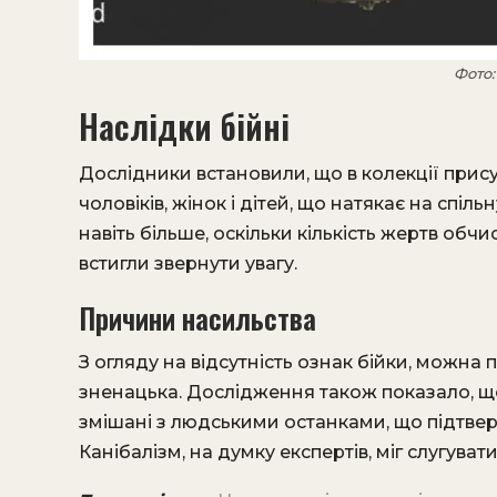
Фото
Наслідки бійні
Дослідники встановили, що в колекції при
чоловіків, жінок і дітей, що натякає на спіл
навіть більше, оскільки кількість жертв обчи
встигли звернути увагу.
Причини насильства
З огляду на відсутність ознак бійки, можна
зненацька. Дослідження також показало, що
змішані з людськими останками, що підтвер
Канібалізм, на думку експертів, міг слугува