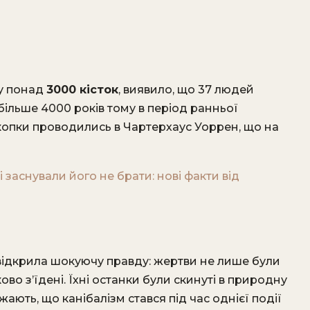
зу понад
3000 кісток
, виявило, що 37 людей
 більше 4000 років тому в період ранньої
зкопки проводились в Чартерхаус Уоррен, що на
і заснували його не брати: нові факти від
 відкрила шокуючу правду: жертви не лише були
ково з’їдені. Їхні останки були скинуті в природну
ають, що канібалізм стався під час однієї події