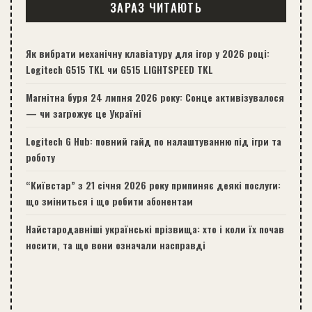
ЗАРАЗ ЧИТАЮТЬ
Як вибрати механічну клавіатуру для ігор у 2026 році:
Logitech G515 TKL чи G515 LIGHTSPEED TKL
Магнітна буря 24 липня 2026 року: Сонце активізувалося
— чи загрожує це Україні
Logitech G Hub: повний гайд по налаштуванню під ігри та
роботу
“Київстар” з 21 січня 2026 року припиняє деякі послуги:
що зміниться і що робити абонентам
Найстародавніші українські прізвища: хто і коли їх почав
носити, та що вони означали насправді