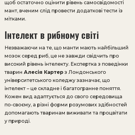
щоб остаточно оцінити рівень самосвідомості
мант, вченим слід провести додаткові тести із
мітками.
Інтелект в рибному світі
Незважаючи на те, що манти мають найбільший
мозок серед риб, це не завжди свідчить про
високий рівень інтелекту. Експертка з поведінки
тварин
Алесія Картер
з Лондонського
університетського коледжу зазначає, що
інтелект – це складне і багатогранне поняття.
Кожен вид адаптується до свого середовища
по-своєму, а різні форми розумових здібностей
допомагають тваринам виживати та процвітати
у природі.