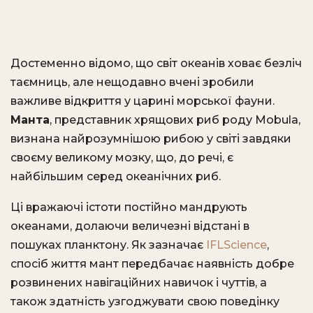
Достеменно відомо, що світ океанів ховає безліч
таємниць, але нещодавно вчені зробили
важливе відкриття у царині морської фауни.
Манта
, представник хрящових риб роду Mobula,
визнана найрозумнішою рибою у світі завдяки
своєму великому мозку, що, до речі, є
найбільшим серед океанічних риб.
Ці вражаючі істоти постійно мандрують
океанами, долаючи величезні відстані в
пошуках планктону. Як зазначає
IFLScience
,
спосіб життя мант передбачає наявність добре
розвинених навігаційних навичок і чуттів, а
також здатність узгоджувати свою поведінку