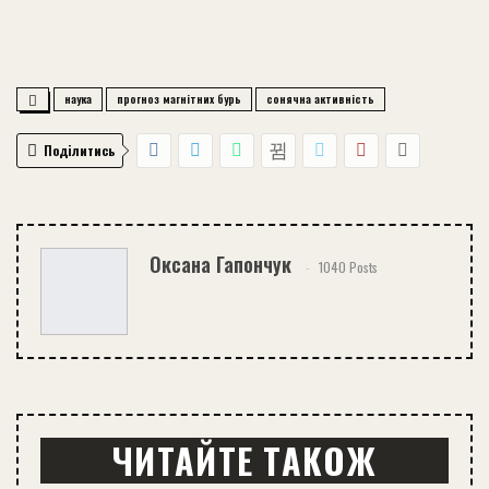
наука
прогноз магнітних бурь
сонячна активність
Поділитись
Оксана Гапончук
1040 Posts
ЧИТАЙТЕ ТАКОЖ