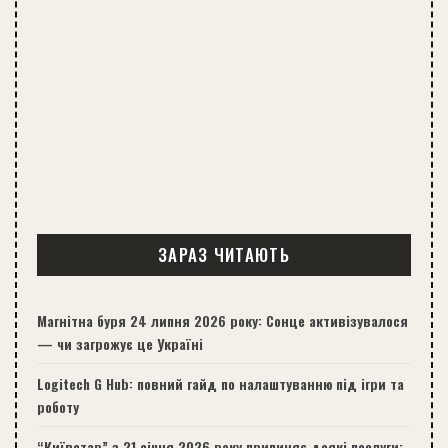
ЗАРАЗ ЧИТАЮТЬ
Магнітна буря 24 липня 2026 року: Сонце активізувалося
— чи загрожує це Україні
Logitech G Hub: повний гайд по налаштуванню під ігри та
роботу
“Київстар” з 21 січня 2026 року припиняє деякі послуги: