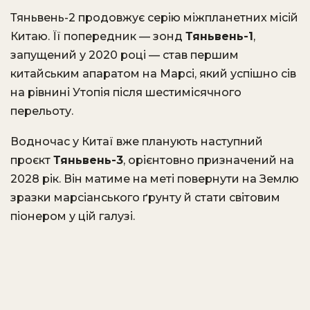
Тяньвень-2 продовжує серію міжпланетних місій
Китаю. Її попередник — зонд
Тяньвень-1
,
запущений у 2020 році — став першим
китайським апаратом на Марсі, який успішно сів
на рівнині Утопія після шестимісячного
перельоту.
Водночас у Китаї вже планують наступний
проєкт
Тяньвень-3
, орієнтовно призначений на
2028 рік. Він матиме на меті повернути на Землю
зразки марсіанського ґрунту й стати світовим
піонером у цій галузі.