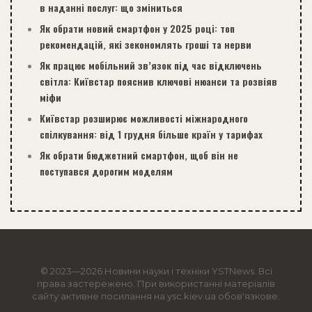
в наданні послуг: що зміниться
Як обрати новий смартфон у 2025 році: топ
рекомендацій, які зекономлять гроші та нерви
Як працює мобільний зв’язок під час відключень
світла: Київстар пояснив ключові нюанси та розвіяв
міфи
Київстар розширює можливості міжнародного
спілкування: від 1 грудня більше країн у тарифах
Як обрати бюджетний смартфон, щоб він не
поступався дорогим моделям
© 2023—2026 Новини науки і техніки
YSTNews
. Всі
права застережено. При використанні матеріалів
сайту активне посилання на ysc.kiev.ua обов'язкове.