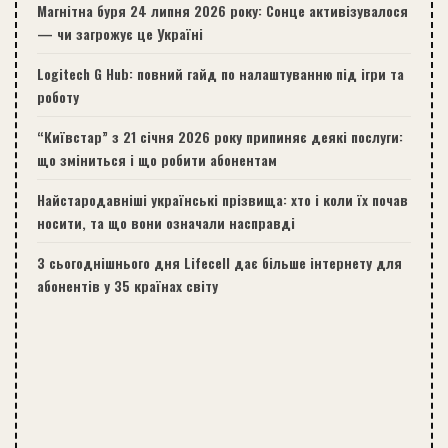
Магнітна буря 24 липня 2026 року: Сонце активізувалося
— чи загрожує це Україні
Logitech G Hub: повний гайд по налаштуванню під ігри та
роботу
“Київстар” з 21 січня 2026 року припиняє деякі послуги:
що зміниться і що робити абонентам
Найстародавніші українські прізвища: хто і коли їх почав
носити, та що вони означали насправді
З сьогоднішнього дня Lifecell дає більше інтернету для
абонентів у 35 країнах світу