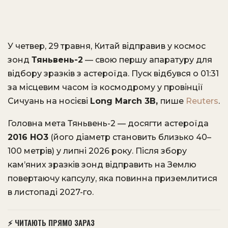
У четвер, 29 травня, Китай відправив у космос
зонд
Тяньвень-2
— свою першу апаратуру для
відбору зразків з астероїда. Пуск відбувся о 01:31
за місцевим часом із космодрому у провінції
Сичуань на носієві
Long March 3B,
пише
Reuters
.
Головна мета Тяньвень-2 — досягти астероїда
2016 HO3
(його діаметр становить близько 40–
100 метрів) у липні 2026 року. Після збору
кам’яних зразків зонд відправить на Землю
повертаючу капсулу, яка повинна приземлитися
в листопаді 2027-го.
⚡ ЧИТАЮТЬ ПРЯМО ЗАРАЗ