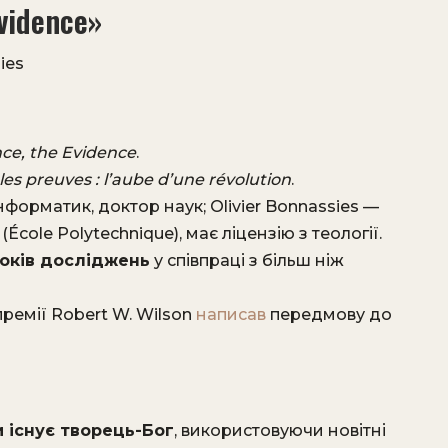
Evidence»
ies
nce, the Evidence
.
 les preuves : l’aube d’une révolution
.
нформатик, доктор наук; Olivier Bonnassies —
cole Polytechnique), має ліцензію з теології.
років досліджень
у співпраці з більш ніж
ремії Robert W. Wilson
написав
передмову до
и існує творець-Бог
, використовуючи новітні