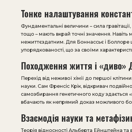
Тонке налаштування констан
Фундаментальні величини – сила гравітації,
тощо – мають вкрай точні значення. Навіть 
нежиттєздатним. Для Боннассьє і Боллоре ц
упорядкованості, що за своїми характерист
Походження життя і «диво» 
Перехід від неживої хімії до першої кліти
науки. Сам Френсіс Крік, відкривач подвійно
самозбирання генетичного коду здається 
вбачають як непрямий доказ можливого бо
Взаємодія науки та метафізи
Теорія відносності Альберта Ейнштейна та