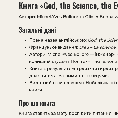
Книга «God, the Science, the 
Автори: Michel‑Yves Bolloré та Olivier Bonnass
Загальні дані
Повна назва англійською:
God, the Scie
Французьке видання:
Dieu – La science,
Автори: Michel-Yves Bolloré — інженер-і
колишній студент Політехнічної школи (É
Книга є результатом
трьох-чотирьох 
двадцятьма вченими та фахівцями.
Видатний фізик-лауреат Нобелівської п
книги.
Про що книга
Книга ставить за мету дослідити питання:
ч