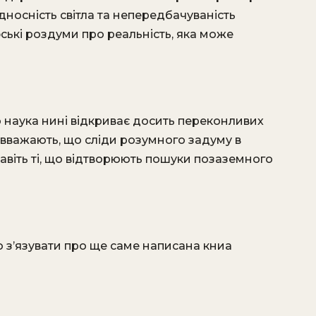
ідносність світла та непередбачуваність
ькі роздуми про реальність, яка може
 наука нині відкриває досить переконливих
и вважають, що сліди розумного задуму в
– навіть ті, що відтворюють пошуки позаземного
 з’язувати про ще саме написана книа