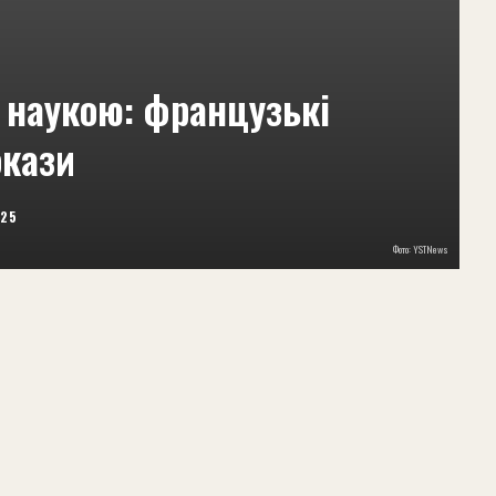
о наукою: французькі
окази
025
Фото: YSTNews