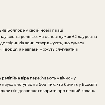
-Ів Боллоре у своїй новій праці
укою та релігією. На основі думок 62 лауреатів
 дослідників вони стверджують, що сучасні
ї Творця, а навпаки можуть слугувати її
 релігійна віра перебувають у вічному
 наука виступає на боці тих, хто бачить у Всесвіті
відкриттів дозволяє говорити про певний «план»