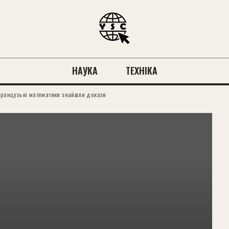
НАУКА
ТЕХНІКА
 французькі математики знайшли докази