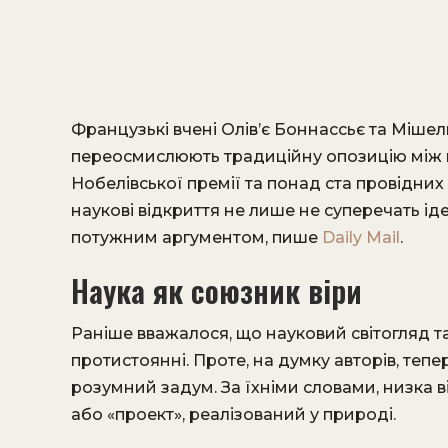
Французькі вчені Олів’є Боннассьє та Мішель
переосмислюють традиційну опозицію між на
Нобелівської премії та понад ста провідних
наукові відкриття не лише не суперечать іде
потужним аргументом, пише
Daily Mail
.
Наука як союзник віри
Раніше вважалося, що науковий світогляд та
протистоянні. Проте, на думку авторів, тепер
розумний задум. За їхніми словами, низка 
або «проект», реалізований у природі.