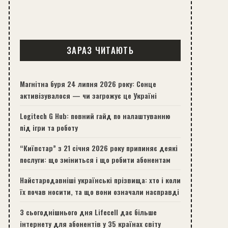
ЗАРАЗ ЧИТАЮТЬ
Магнітна буря 24 липня 2026 року: Сонце
активізувалося — чи загрожує це Україні
Logitech G Hub: повний гайд по налаштуванню
під ігри та роботу
“Київстар” з 21 січня 2026 року припиняє деякі
послуги: що зміниться і що робити абонентам
Найстародавніші українські прізвища: хто і коли
їх почав носити, та що вони означали насправді
З сьогоднішнього дня Lifecell дає більше
інтернету для абонентів у 35 країнах світу