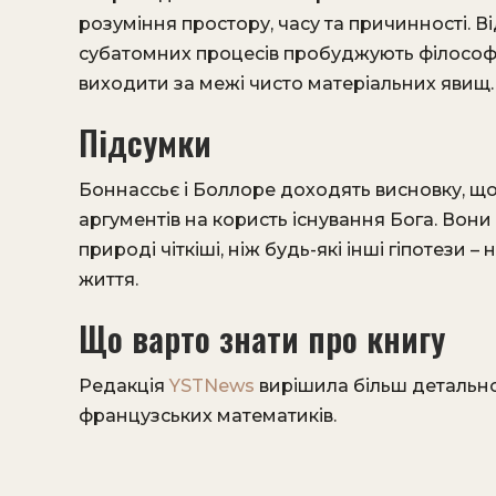
розуміння простору, часу та причинності. В
субатомних процесів пробуджують філософс
виходити за межі чисто матеріальних явищ.
Підсумки
Боннассьє і Боллоре доходять висновку, що
аргументів на користь існування Бога. Вон
природі чіткіші, ніж будь-які інші гіпотези 
життя.
Що варто знати про книгу
Редакція
YSTNews
вирішила більш детально
французських математиків.