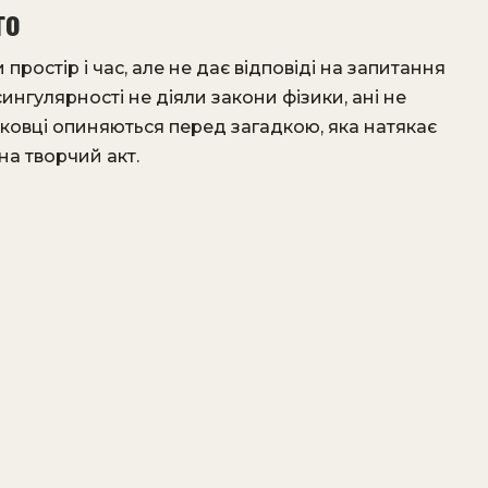
го
простір і час, але не дає відповіді на запитання
нгулярності не діяли закони фізики, ані не
уковці опиняються перед загадкою, яка натякає
на творчий акт.