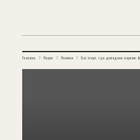
Головна
Наука
Новини
Бог існує, і це доведено наукою: