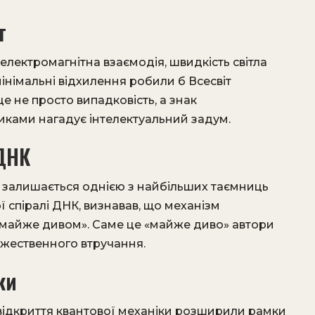
т
 електромагнітна взаємодія, швидкість світла
мінімальні відхилення робили б Всесвіт
е не просто випадковість, а знак
иками нагадує інтелектуальний задум.
ДНК
ни залишається однією з найбільших таємниць
ї спіралі ДНК, визнавав, що механізм
«майже дивом». Саме це «майже диво» автори
жественного втручання.
ки
 відкриття квантової механіки розширили рамки