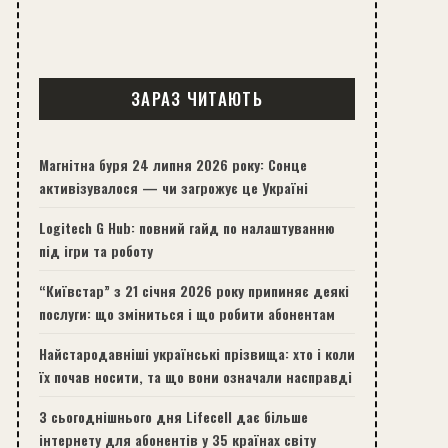
ЗАРАЗ ЧИТАЮТЬ
Магнітна буря 24 липня 2026 року: Сонце
активізувалося — чи загрожує це Україні
Logitech G Hub: повний гайд по налаштуванню
під ігри та роботу
“Київстар” з 21 січня 2026 року припиняє деякі
послуги: що зміниться і що робити абонентам
Найстародавніші українські прізвища: хто і коли
їх почав носити, та що вони означали насправді
З сьогоднішнього дня Lifecell дає більше
інтернету для абонентів у 35 країнах світу