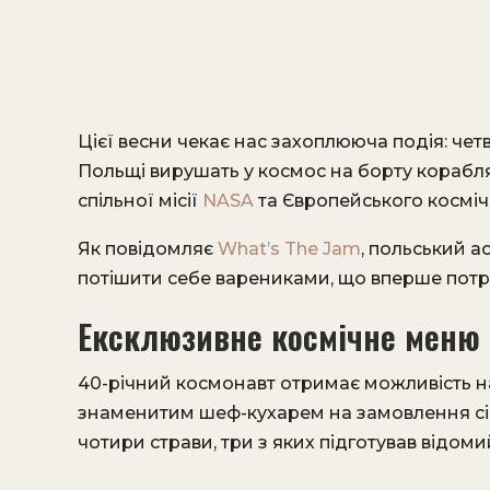
Цієї весни чекає нас захоплююча подія: четв
Польщі вирушать у космос на борту корабля
спільної місії
NASA
та Європейського космічн
Як повідомляє
What’s The Jam
, польський а
потішити себе варениками, що вперше потра
Ексклюзивне космічне меню
40-річний космонавт отримає можливість 
знаменитим шеф-кухарем на замовлення сім
чотири страви, три з яких підготував відом