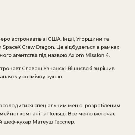
еро астронавтів зі США, Індії, Угорщини та
 SpaceX Crew Dragon. Це відбудеться в рамках
ого агентства під назвою Axiom Mission 4.
стронавт Славош Узнанскі-Вішнєвскі вирішив
плять у космічну кухню.
насолодитися спеціальним меню, розробленим
ейної компанії з Польщі. Все меню включає
ий шеф-кухар Матеуш Гесслер.