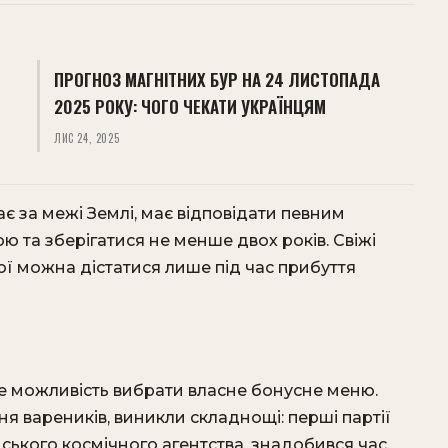
ПРОГНОЗ МАГНІТНИХ БУР НА 24 ЛИСТОПАДА
2025 РОКУ: ЧОГО ЧЕКАТИ УКРАЇНЦЯМ
ЛИС 24, 2025
ає за межі Землі, має відповідати певним
ю та зберігатися не менше двох років. Свіжі
кої можна дістатися лише під час прибуття
ме можливість вибрати власне бонусне меню.
я вареників, виникли складнощі: перші партії
ського космічного агентства, знадобився час,