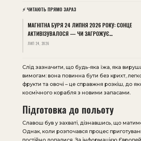
⚡ ЧИТАЮТЬ ПРЯМО ЗАРАЗ
МАГНІТНА БУРЯ 24 ЛИПНЯ 2026 РОКУ: СОНЦЕ
АКТИВІЗУВАЛОСЯ — ЧИ ЗАГРОЖУЄ…
ЛИП 24, 2026
Слід зазначити, що будь-яка їжа, яка вируш
вимогам: вона повинна бути без крихт, легко
фрукти та овочі – це справжня розкіш, до я
космічного корабля з новими запасами.
Підготовка до польоту
Славош був у захваті, дізнавшись, що мати
Однак, коли розпочався процес приготуванн
постійно лопалися. За інформацією Європей