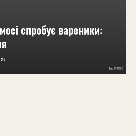
мосі спробує вареники:
ня
025
Фото: LYOFOOD