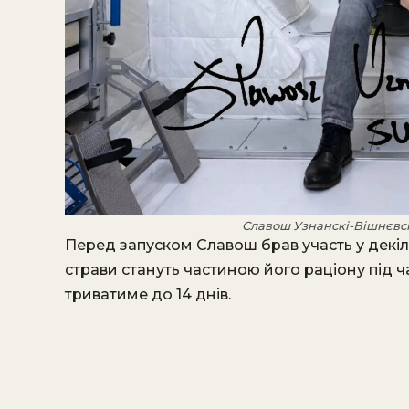
Славош Узнанскі-Вішнєвск
Перед запуском Славош брав участь у декіль
страви стануть частиною його раціону під ч
триватиме до 14 днів.