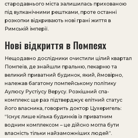
стародавнього міста залишилась прихованою
під вулканічними рештками, проте останні
розкопки відкривають нові грані життя в
Римській імперії.
Нові відкриття в Помпеях
Нещодавно дослідники очистили цілий квартал
Помпеїв, де знайшли пральню, пекарню та
великий приватний будинок, який, ймовірно,
належав багатому помпейському політику
Аулюсу Рустіусу Верусу. Розкішний спа-
комплекс ще раз підтверджує елітний статус
його власника, говорить доктор Цухеригель:
“Існує лише кілька будинків із приватним
водним комплексом – це дійсно могла бути
власність тільки найзаможніших людей”.