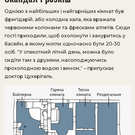
Однією з найбільших і найгарніших кімнат був
фригідарій, або холодна зала, яка вражала
червоними колонами та фресками атлетів. Сюди
гості приходили, щоб охолонути і зануритись у
басейн, в якому могли одночасно бути 20-30
осіб. “У спекотний літній день, можна було
сидіти там з друзями, насолоджуючись
прохолодною водою і вином,” – припускає
доктор Цухерігель.