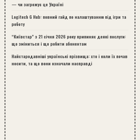
— чи загрожує це Україні
Logitech G Hub: повний гайд по налаштуванню під ігри та
роботу
“Київстар” з 21 січня 2026 року припиняє деякі послуги:
що зміниться і що робити абонентам
Найстародавніші українські прізвища: хто і коли їх почав
носити, та що вони означали насправді