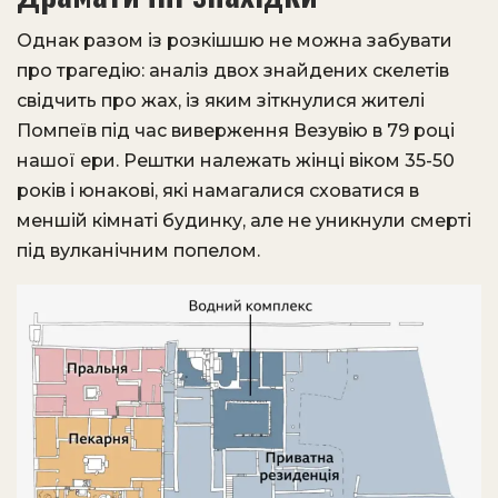
Однак разом із розкішшю не можна забувати
про трагедію: аналіз двох знайдених скелетів
свідчить про жах, із яким зіткнулися жителі
Помпеїв під час виверження Везувію в 79 році
нашої ери. Рештки належать жінці віком 35-50
років і юнакові, які намагалися сховатися в
меншій кімнаті будинку, але не уникнули смерті
під вулканічним попелом.