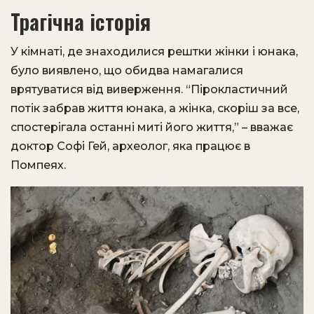
Трагічна історія
У кімнаті, де знаходилися рештки жінки і юнака,
було виявлено, що обидва намагалися
врятуватися від виверження. “Пірокластичний
потік забрав життя юнака, а жінка, скоріш за все,
спостерігала останні миті його життя,” – вважає
доктор Софі Гей, археолог, яка працює в
Помпеях.