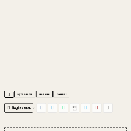
археологія
новини
Помпеї
Поділитись