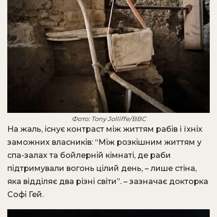
Фото: Tony Jolliffe/BBC
На жаль, існує контраст між життям рабів і їхніх
заможних власників: “Між розкішним життям у
спа-залах та бойлерній кімнаті, де раби
підтримували вогонь цілий день, – лише стіна,
яка відділяє два різні світи”. – зазначає докторка
Софі Гей.