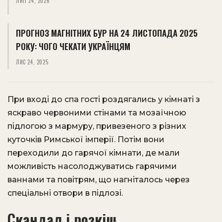
ЛИП 24, 2026
ПРОГНОЗ МАГНІТНИХ БУР НА 24 ЛИСТОПАДА 2025
РОКУ: ЧОГО ЧЕКАТИ УКРАЇНЦЯМ
ЛИС 24, 2025
При вході до спа гості роздягались у кімнаті з
яскраво червоними стінами та мозаїчною
підлогою з мармуру, привезеного з різних
куточків Римської імперії. Потім вони
переходили до гарячої кімнати, де мали
можливість насолоджуватись гарячими
ваннами та повітрям, що нагніталось через
спеціальні отвори в підлозі.
Скандал і розкіш