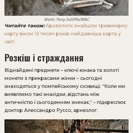
Фото: Tony Jolliffe/BBC
Читайте також:
Археологи знайшли тривимірну
карту віком 13 тисяч років: найдавніша карта у
світі
Розкіш і страждання
Віднайдені предмети – ключі юнака та золоті
монети з прикрасами жінки – сьогодні
знаходяться у помпейському сховищі. “Коли ми
виявляємо такі знахідки, відстань між
античністю і сьогоденням зникає,” – підкреслює
доктор Алессандро Руссо, археолог.