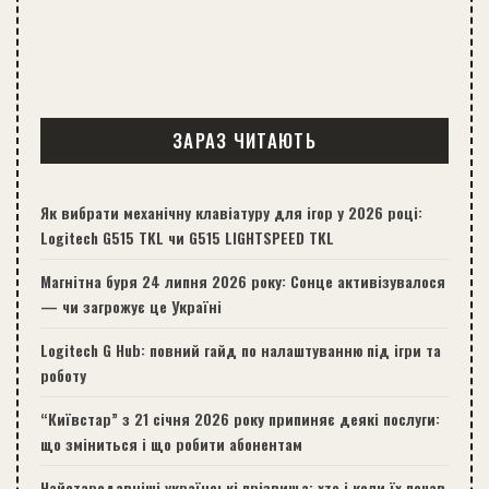
ЗАРАЗ ЧИТАЮТЬ
Як вибрати механічну клавіатуру для ігор у 2026 році:
Logitech G515 TKL чи G515 LIGHTSPEED TKL
Магнітна буря 24 липня 2026 року: Сонце активізувалося
— чи загрожує це Україні
Logitech G Hub: повний гайд по налаштуванню під ігри та
роботу
“Київстар” з 21 січня 2026 року припиняє деякі послуги:
що зміниться і що робити абонентам
Найстародавніші українські прізвища: хто і коли їх почав