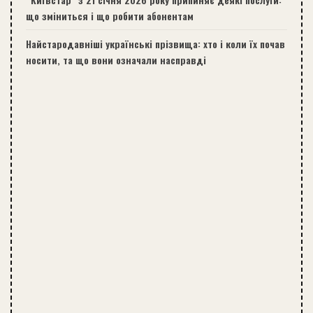
що зміниться і що робити абонентам
Найстародавніші українські прізвища: хто і коли їх почав
носити, та що вони означали насправді