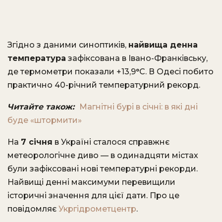
Згідно з даними синоптиків,
найвища денна
температура
зафіксована в Івано-Франківську,
де термометри показали +13,9°C. В Одесі побито
практично 40-річний температурний рекорд.
Читайте також:
Магнітні бурі в січні: в які дні
буде «штормити»
На
7 січня
в Україні сталося справжнє
метеорологічне диво — в одинадцяти містах
були зафіксовані нові температурні рекорди.
Найвищі денні максимуми перевищили
історичні значення для цієї дати. Про це
повідомляє
Укргідрометцентр
.