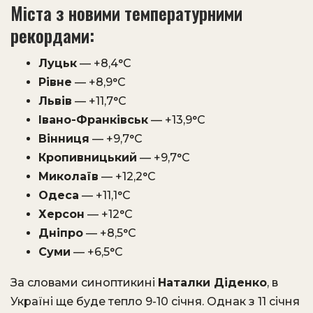
Міста з новими температурними
рекордами:
Луцьк
— +8,4°C
Рівне
— +8,9°C
Львів
— +11,7°C
Івано-Франківськ
— +13,9°C
Вінниця
— +9,7°C
Кропивницький
— +9,7°C
Миколаїв
— +12,2°C
Одеса
— +11,1°C
Херсон
— +12°C
Дніпро
— +8,5°C
Суми
— +6,5°C
За словами синоптикині
Наталки Діденко
, в
Україні ще буде тепло 9-10 січня. Однак з 11 січня