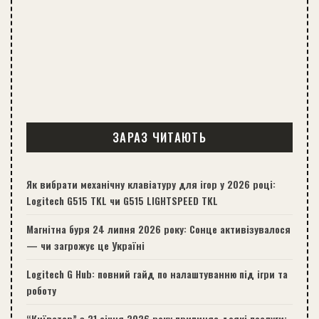
ЗАРАЗ ЧИТАЮТЬ
Як вибрати механічну клавіатуру для ігор у 2026 році:
Logitech G515 TKL чи G515 LIGHTSPEED TKL
Магнітна буря 24 липня 2026 року: Сонце активізувалося
— чи загрожує це Україні
Logitech G Hub: повний гайд по налаштуванню під ігри та
роботу
“Київстар” з 21 січня 2026 року припиняє деякі послуги: